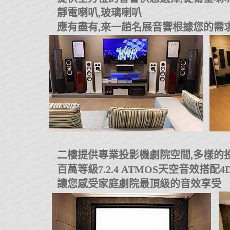
靜電喇叭,玻璃喇叭
應有盡有,來一趟名展音響根據您的需求
二樓提供專業投影機劇院空間,多樣的投
百萬等級7.2.4 ATMOS天空音效搭配
讓您感受家庭劇院最頂級的音效享受