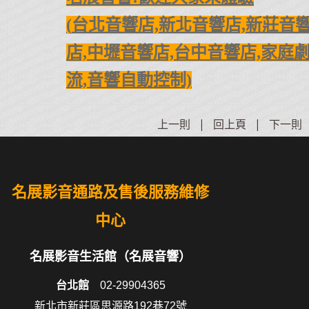
(
台北音響店,新北音響店,新莊音響
店,
中壢音響店,台中音響店,
家庭劇
流,音響自動控制)
上一則
|
回上頁
|
下一則
名展影音通路及售後服務維修
中心
名展影音生活館（名展音響）
台北館
02-29904365
新北市新莊區思源路192巷72號