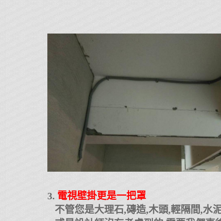
3.
電視壁掛更是一把罩
不管您是大理石,磚造,木頭,輕隔間,水