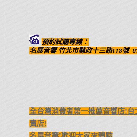
預約試聽專線：
名展音響
竹北市縣政十三路118號
0
全台灣消費者第一推薦音響店!台
賣店!
名展音響!歡迎大家來體驗