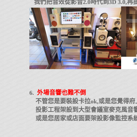
我們把音效從影音2.0時代到3D 3.0,
6.
外場音響也難不倒
不管您是要裝設卡拉ok,或是您覺得府
投影工程架設到大型會議室麥克風音響
或是您居家或店面要架設影像監控系