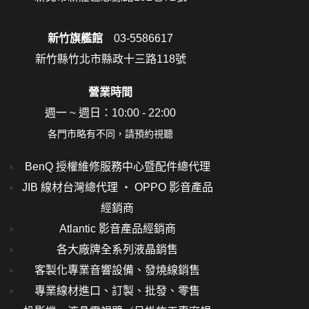
新竹旗艦館
03-5586617
新竹縣竹北市縣政十三路118號
營業時間
週一 ~ 週日：10:00 - 22:00
各門市略有不同，請預約視聽
BenQ 授權維修服務中心暨配件總代理
JIB 線材台灣總代理 ‧ OPPO 影音產品
經銷商
Atlantic 影音產品經銷商
各大廠牌全系列液晶銷售
客製化專業音響設備、發燒線銷售
專業線材進口、訂製、批發、零售