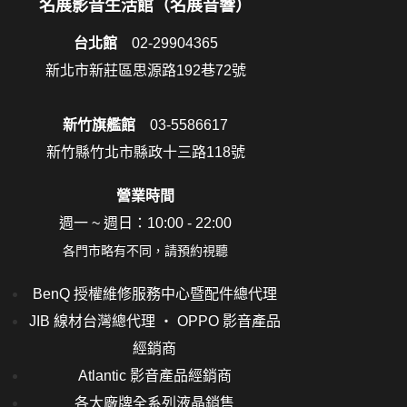
名展影音生活館（名展音響）
台北館
02-29904365
新北市新莊區思源路192巷72號
新竹旗艦館
03-5586617
新竹縣竹北市縣政十三路118號
營業時間
週一 ~ 週日：10:00 - 22:00
各門市略有不同，請預約視聽
BenQ 授權維修服務中心暨配件總代理
JIB 線材台灣總代理 ‧ OPPO 影音產品
經銷商
Atlantic 影音產品經銷商
各大廠牌全系列液晶銷售