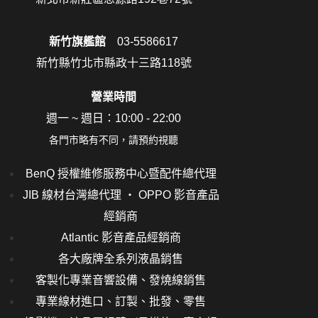
新竹旗艦館
03-5586617
新竹縣竹北市縣政十三路118號
營業時間
週一 ~ 週日：10:00 - 22:00
各門市略有不同，請預約視聽
BenQ 授權維修服務中心暨配件總代理
JIB 線材台灣總代理 ‧ OPPO 影音產品
經銷商
Atlantic 影音產品經銷商
各大廠牌全系列液晶銷售
客製化專業音響設備、發燒線銷售
專業線材進口、訂製、批發、零售