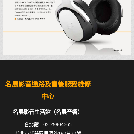
名展影音通路及售後服務維修
中心
名展影音生活館（名展音響）
台北館
02-29904365
新北市新莊區思源路192巷72號