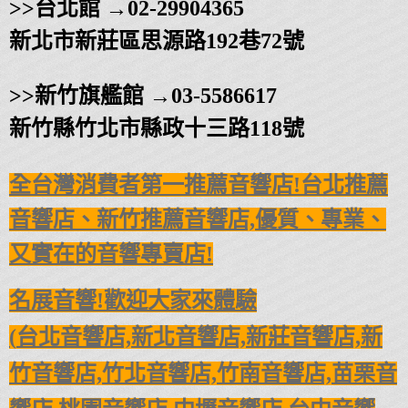
>>台北館 →02-29904365
新北市新莊區思源路192巷72號
>>
新竹旗艦館
→
03-5586617
新竹縣竹北市縣政十三路118號
全台灣消費者第一推薦音響店!台北推薦
音響店、新竹推薦音響店,
優質、專業、
又實在的音響專賣店!
名展音響!歡迎大家來體驗
(
台北音響店,新北音響店,新莊音響店,新
竹音響店,竹北音響店,
竹南音響店,苗栗音