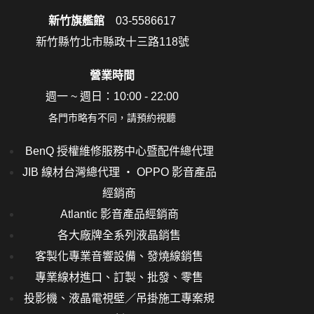
新竹旗艦館
03-5586617
新竹縣竹北市縣政十三路118號
營業時間
週一 ~ 週日：10:00 - 22:00
各門市略有不同，請預約視聽
BenQ 授權維修服務中心暨配件總代理
JIB 線材台灣總代理 ‧ OPPO 影音產品
經銷商
Atlantic 影音產品經銷商
各大廠牌全系列液晶銷售
客製化專業音響設備、發燒線銷售
專業線材進口、訂製、批發、零售
投影機、液晶電視壁／吊掛施工專案規