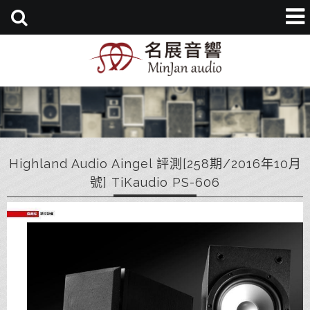
Highland Audio Aingel 評測[258期/2016年10月
號] TiKaudio PS-606