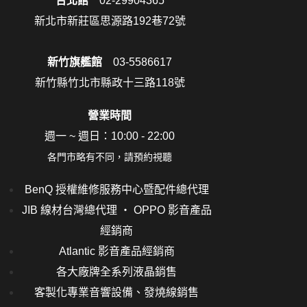
台北館
02-29904365
新北市新莊區思源路192巷72號
新竹旗艦館
03-5586617
新竹縣竹北市縣政十三路118號
營業時間
週一 ~ 週日：10:00 - 22:00
各門市略有不同，請預約視聽
BenQ 授權維修服務中心暨配件總代理
JIB 線材台灣總代理 ‧ OPPO 影音產品
經銷商
Atlantic 影音產品經銷商
各大廠牌全系列液晶銷售
客製化專業音響設備、發燒線銷售