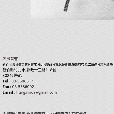
名展音響
新竹,竹北優質專業音響店,Hiend精品音響,家庭劇院,投影機布幕,二聲道音樂系統,
新竹縣竹北市
,
縣政十三路118號
-
302
台灣省
.
Tel :
03-5586617
Fax :
03-5586002
Email :
hung.rinoa@gmail.com
名展新竹音響,竹北音響店,Hiend音響店&家庭劇院