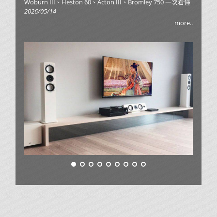
Woburn III、Heston 60、Acton III、Bromley 750 一次看懂
2026/05/14
more..