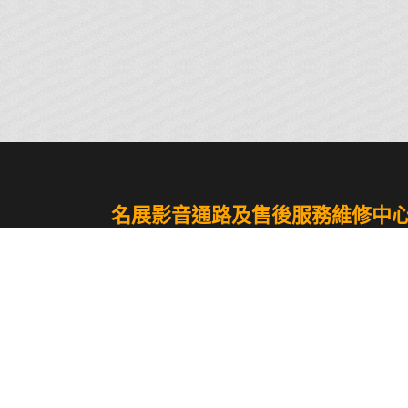
名展影音通路及售後服務維修中
名展影音生活館（名展音響）
台北館
02-29904365
新北市新莊區思源路192巷72號
新竹旗艦館
03-5586617