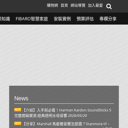
購物網
首頁
網站導覽
加入最愛
業知識
FIBARO智慧家庭
安裝實例
預算評估
專欄分享
News
【介紹】入手前必看！Harman Kardon SoundSticks 5
完整開箱實測 經典透明水母音響
2026/05/20
【分享】Marshall 馬歇爾音響怎麼選？Stanmore III、