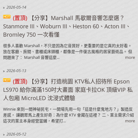
2026-05-14
(置頂)
【分享】Marshall 馬歇爾音響怎麼選？
Stanmore III、Woburn III、Heston 60、Acton III、
Bromley 750 一次看懂
很多人喜歡 Marshall，不只是因為它音質好，更重要的是它真的太好看。
放在客廳、房間、書櫃或床頭櫃，都像是一件復古風格的居家藝術品。 但
問題來了： Marshall 音響這麼...
more
2026-05-13
(置頂)
【分享】打造桃園 KTV私人招待所 Epson
LS970 給你滿滿150吋大畫面 家庭卡拉OK 頂級VIP 私
人包廂 MicroLED 沈浸式體驗
Winnie 來到一間神祕民宅，一開場先用一句「這是什麼鬼地方？」製造反
差感， 讓觀眾馬上產生好奇：為什麼 KTV 會藏在這裡？ 二、業主需求介紹
這次的業主本身經營當鋪，希望打...
more
2026-05-12