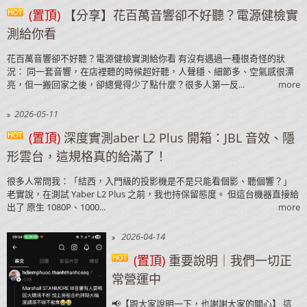
(置頂)
【分享】花百萬音響卻不好聽？電源健檢實
測給你看
花百萬音響卻不好聽？電源健檢實測給你看 有沒有遇過一種很奇怪的狀
況： 同一套音響，在店裡聽的時候超好聽，人聲穩、細節多、空氣感很漂
亮，但一搬回家之後，卻總覺得少了點什麼？很多人第一反...
more
2026-05-11
(置頂)
深度實測aber L2 Plus 開箱：JBL 音效、隱
形雲台，這規格真的給滿了！
很多人常問我：「結西，入門級的投影機是不是只能看個影、聽個響？」
老實說，在測試 Yaber L2 Plus 之前，我也持保留態度。 但這台機器直接給
出了 原生 1080P、1000...
more
2026-04-14
(置頂)
重要說明｜我們一切正
常營運中
📢【跟大家說明一下，也謝謝大家的關心】 這