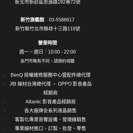
新北市新莊區思源路192巷72號
新竹旗艦館
03-5586617
新竹縣竹北市縣政十三路118號
營業時間
週一 ~ 週日：10:00 - 22:00
各門市略有不同，請預約視聽
BenQ 授權維修服務中心暨配件總代理
JIB 線材台灣總代理 ‧ OPPO 影音產品
經銷商
Atlantic 影音產品經銷商
各大廠牌全系列液晶銷售
客製化專業音響設備、發燒線銷售
專業線材進口、訂製、批發、零售