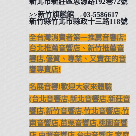
新北市新莊區思源路192巷72號
>>
新竹旗艦館
→
03-5586617
新竹縣竹北市縣政十三路118號
全台灣消費者第一推薦音響店!
台北推薦音響店、新竹推薦音
響店,
優質、專業、又實在的音
響專賣店!
名展音響!歡迎大家來體驗
(
台北音響店,新北音響店,新莊音
響店,新竹音響店,竹北音響店,
竹
南音響店,苗栗音響店,桃園音響
店,
中壢音響店,台中音響店,
家庭