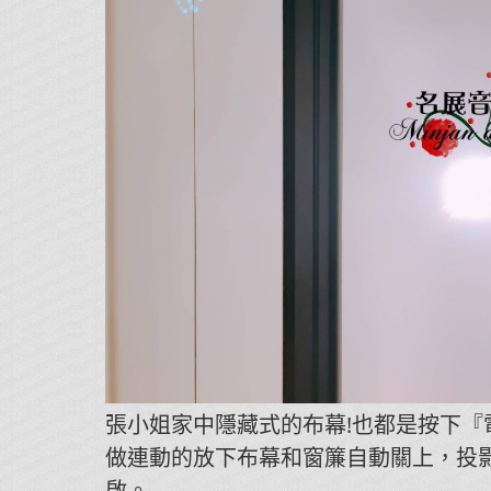
張小姐家中隱藏式的布幕!也都是按下『
做連動的放下布幕和窗簾自動關上，投
啟。