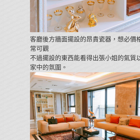
客廳後方牆面擺設的昂貴瓷器，想必價
常可觀
不過擺設的東西能看得出張小姐的氣質
家中的氛圍。