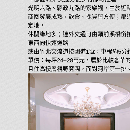
光明六路、縣政九路的家樂福，由於近
商圈發展成熟，飲食、採買皆方便；鄰
定地，
休閒綠地多；連外交通可由頭前溪橋銜接
東西向快速道路
或由竹北交流道接國道1號，車程約5分
單價：每坪24~28萬元，屬於比較奢華
且住高樓層視野寬闊，面對河岸第一排