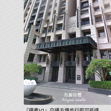
『德鑫V1』交通方便步行即可抵達