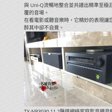
與 Uni-Q流暢地整合並共譜出精準至極
覆的音場。
在看電影或聽音樂時，它精妙的表現讓
醉其中卻不自覺。
TX-NR3030 11.2聲道網絡家庭影音擴音