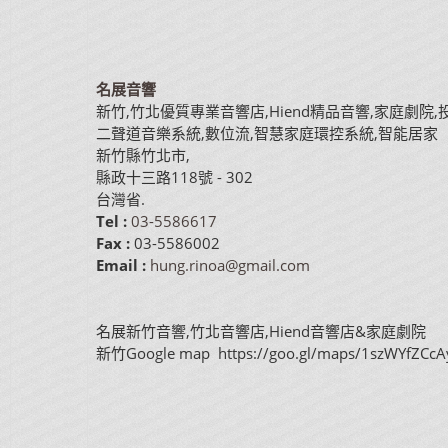
名展音響
新竹,竹北優質專業音響店,Hiend精品音響,家庭劇院,
二聲道音樂系統,數位流,智慧家庭環控系統,智能居家
新竹縣竹北市
,
縣政十三路118號
-
302
台灣省
.
Tel :
03-5586617
Fax :
03-5586002
Email :
hung.rinoa@gmail.com
名展新竹音響,竹北音響店,Hiend音響店&家庭劇院
新竹Google map https://goo.gl/maps/1szWYfZCcA