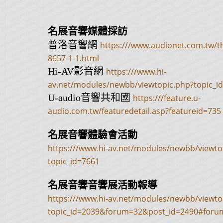
名展音響媒體採訪
普洛音響網
https:///www.audionet.com.tw/t
8657-1-1.html
Hi-AV影音網
https:///www.hi-
av.net/modules/newbb/viewtopic.php?topic_i
U-audio音響共和國
https:///feature.u-
audio.com.tw/featuredetail.asp?featureid=735
名展音響體驗會活動
https:///www.hi-av.net/modules/newbb/viewto
topic_id=7661
名展音響音響展活動報導
https:///www.hi-av.net/modules/newbb/viewto
topic_id=2039&forum=32&post_id=2490#foru