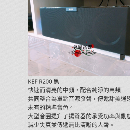
KEF R200 黑
快速而清亮的中頻，配合純淨的高頻
共同整合為單點音源發聲，傳遞甜美通
未有的精準音色。
大型音圈提升了揚聲器的承受功率與動
減少失真並傳遞無比清晰的人聲。