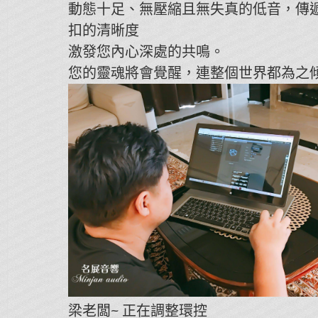
動態十足、無壓縮且無失真的低音，傳
扣的清晰度
激發您內心深處的共鳴。
您的靈魂將會覺醒，連整個世界都為之
梁老闆~ 正在調整環控