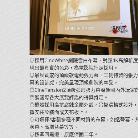
◎採用CineWhite劇院雪白布幕，對應4K高解析
現出最真實的色彩，為電影院指定採用。
◎最具質感的頂級款電動張力幕，二側特製的張力
幕的設計感，完美呈現頂級劇院的享受。
◎CineTension2頂級弧形張力幕深獲國內外玩
榮獲國際各大展覽評鑑的得獎肯定。
◎機殼採用高抗腐蝕金屬外殼，吊掛滑槽式設計，
擇安裝於牆面或天花板上。
◎可選擇/客製多種不同材質的布幕，如透聲幕、背
灰幕、高增益幕等等。
◎標準四黑邊，原廠保固二年。