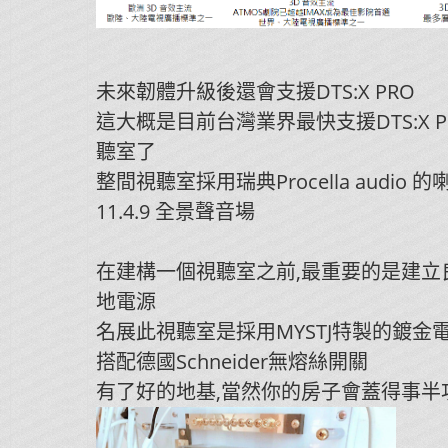
未來韌體升級後還會支援DTS:X PRO
這大概是目前台灣業界最快支援DTS:X P
聽室了
整間視聽室採用瑞典Procella audio 
11.4.9 全景聲音場
在建構一個視聽室之前,最重要的是建立
地電源
名展此視聽室是採用MYSTJ特製的鍍金
搭配德國Schneider無熔絲開關
有了好的地基,當然你的房子會蓋得事半