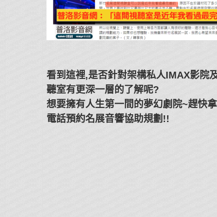
看到這裡,是否針對架構私人IMAX影院
聽室有更深一層的了解呢?
想要擁有人生第一間的夢幻劇院~趕快
電話預約名展音響協助規劃!!