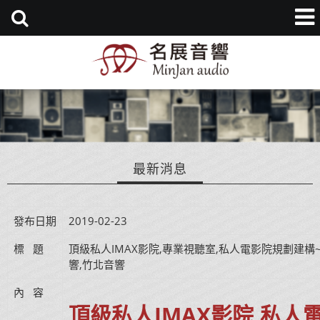
最新消息
發布日期
2019-02-23
標   題
頂級私人IMAX影院,專業視聽室,私人電影院規劃建構
響,竹北音響
內   容
頂級私人IMAX影院,私人電