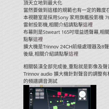
頂天立地到最大化
當然要做到這樣的規範也有一定的難度在
本視聽室是採用Sony 家用旗艦投影機 760
雷射投影機,相關介紹請點擊
這裡
布幕則是Stweart 165吋增益透聲幕,
點擊
這裡
擴大機是Trinnov 24CH前級處理器及8聲
相關介紹請點擊
這裡
後級,
相關裝潢全部完成後,重點就是影像及聲
Trinnov audio 擴大機針對聲音的調整
的頻譜調音測試