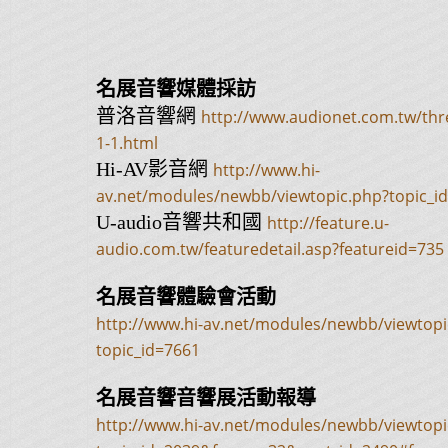
名展音響媒體採訪
普洛音響網
http://www.audionet.com.tw/thr
1-1.html
Hi-AV影音網
http://www.hi-
av.net/modules/newbb/viewtopic.php?topic_i
U-audio音響共和國
http://feature.u-
audio.com.tw/featuredetail.asp?featureid=735
名展音響體驗會活動
http://www.hi-av.net/modules/newbb/viewtopi
topic_id=7661
名展音響音響展活動報導
http://www.hi-av.net/modules/newbb/viewtopi