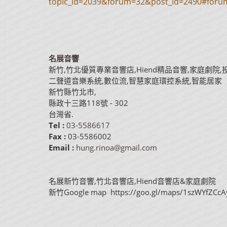
topic_id=2039&forum=32&post_id=2490#foru
名展音響
新竹,竹北優質專業音響店,Hiend精品音響,家庭劇院,
二聲道音樂系統,數位流,智慧家庭環控系統,智能居家
新竹縣竹北市
,
縣政十三路118號
-
302
台灣省
.
Tel :
03-5586617
Fax :
03-5586002
Email :
hung.rinoa@gmail.com
名展新竹音響,竹北音響店,Hiend音響店&家庭劇院
新竹Google map https://goo.gl/maps/1szWYfZCcA