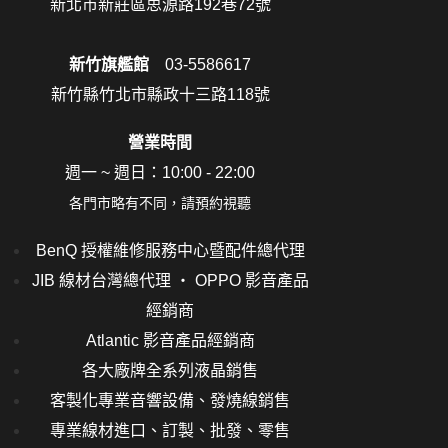
新北市新莊區思源路192巷72號
新竹旗艦館
03-5586617
新竹縣竹北市縣政十三路118號
營業時間
週一 ~ 週日：10:00 - 22:00
各門市略有不同，請預約視聽
BenQ 授權維修服務中心暨配件總代理
JIB 線材台灣總代理 ‧ OPPO 影音產品
經銷商
Atlantic 影音產品經銷商
各大廠牌全系列液晶銷售
客製化專業音響設備、發燒線銷售
專業線材進口、訂製、批發、零售