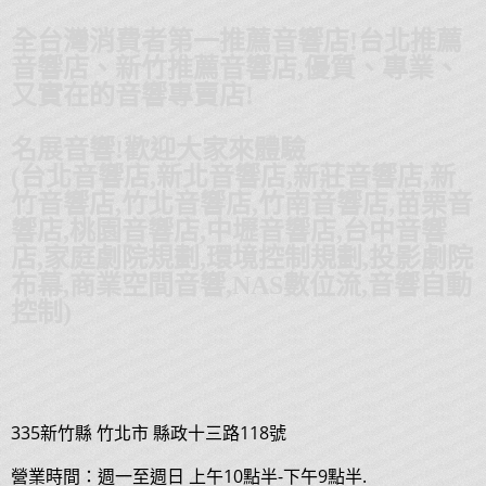
全台灣消費者第一推薦音響店!台北推薦
音響店、新竹推薦音響店,優質、專業、
又實在的音響專賣店!
名展音響!歡迎大家來體驗
(台北音響店,新北音響店,新莊音響店,新
竹音響店,竹北音響店,竹南音響店,苗栗音
響店,桃園音響店,中壢音響店,台中音響
店,家庭劇院規劃,環境控制規劃,投影劇院
布幕,商業空間音響,NAS數位流,音響自動
控制)
335
新竹縣
竹北市
縣政十三路118號
營業時間：週一至週日 上午10點半-下午9點半.