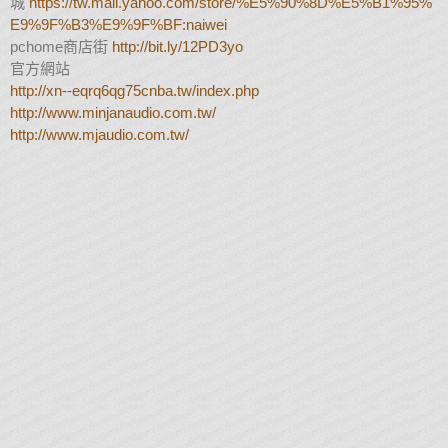
城
https://tw.mall.yahoo.com/store/%E5%90%8D%E5%B1%95%
E9%9F%B3%E9%9F%BF:naiwei
pchome商店街
http://bit.ly/12PD3yo
官方網站
http://xn--eqrq6qg75cnba.tw/index.php
http://www.minjanaudio.com.tw/
http://www.mjaudio.com.tw/