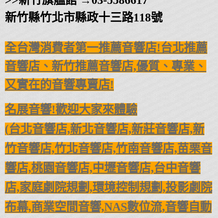
新竹縣竹北市縣政十三路118號
全台灣消費者第一推薦音響店!台北推薦
音響店、新竹推薦音響店,
優質、專業、
又實在的音響專賣店!
名展音響!歡迎大家來體驗
(
台北音響店,新北音響店,新莊音響店,新
竹音響店,竹北音響店,
竹南音響店,苗栗音
響店,桃園音響店,
中壢音響店,台中音響
店,
家庭劇院規劃,環境控制規劃,投影劇院
布幕,商業空間音響,
NAS數位流,音響自動