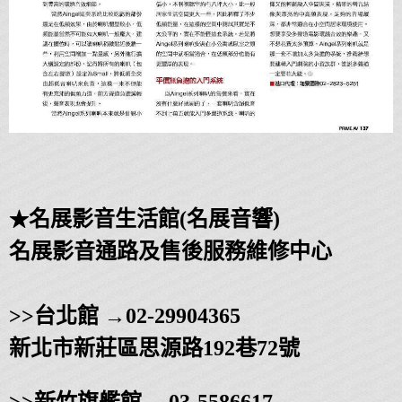
★
名展影音生活館(名展音響)
名展影音通路及售後服務維修中心
>>台北館 →02-29904365
新北市新莊區思源路192巷72號
>>
新竹旗艦館
→
03-5586617